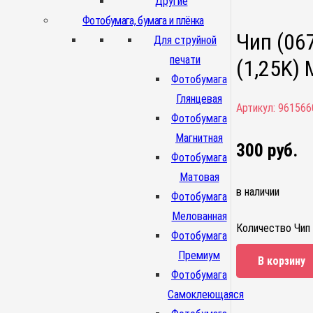
Другие
Фотобумага, бумага и плёнка
Чип (06
Для струйной
печати
(1,25K)
Фотобумага
Глянцевая
Артикул:
961566
Фотобумага
Магнитная
300
руб.
Фотобумага
Матовая
в наличии
Фотобумага
Мелованная
Количество Чип
Фотобумага
Премиум
В корзину
Фотобумага
Самоклеющаяся