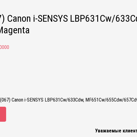
7) Canon i-SENSYS LBP631Cw/63
 Magenta
0000
 (067) Canon i-SENSYS LBP631Cw/633Cdw, MF651Cw/655Cdw/657Cdw
Уважаемые клиен