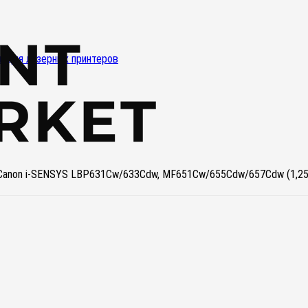
и для лазерных принтеров
 Canon i-SENSYS LBP631Cw/633Cdw, MF651Cw/655Cdw/657Cdw (1,25