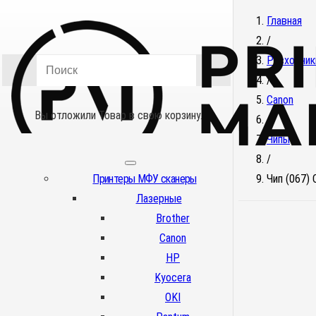
Главная
/
Расходник
/
Canon
Вы отложили
Товар
в свою корзину.
/
Чипы
/
Принтеры МФУ сканеры
Чип (067)
Лазерные
Brother
Canon
HP
Kyocera
OKI