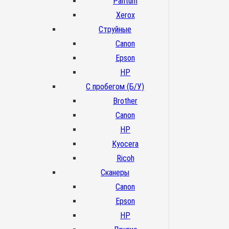
Pantum
Xerox
Струйные
Canon
Epson
HP
С пробегом (Б/У)
Brother
Canon
HP
Kyocera
Ricoh
Сканеры
Canon
Epson
HP