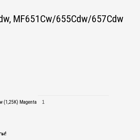
3Cdw, MF651Cw/655Cdw/657Cdw
 (1,25K) Magenta
ты!