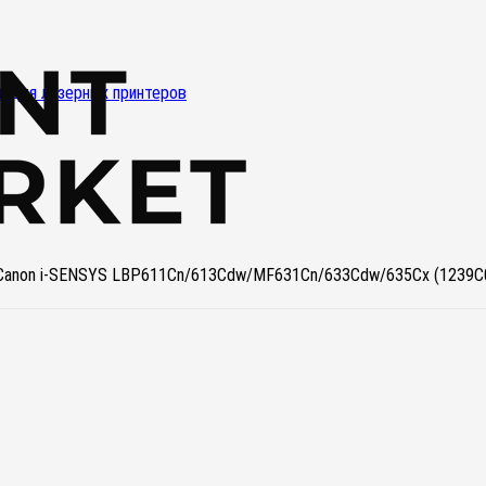
и для лазерных принтеров
 Canon i-SENSYS LBP611Cn/613Cdw/MF631Cn/633Cdw/635Cx (1239C00