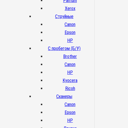
Pantum
Xerox
Струйные
Canon
Epson
HP
С пробегом (Б/У)
Brother
Canon
HP
Kyocera
Ricoh
Сканеры
Canon
Epson
HP