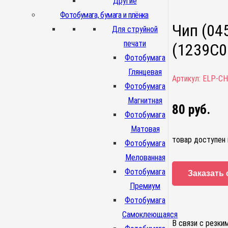
Другие
Фотобумага, бумага и плёнка
Чип (04
Для струйной
печати
(1239C00
Фотобумага
Глянцевая
Артикул:
ELP-CH
Фотобумага
Магнитная
80
руб.
Фотобумага
Матовая
товар доступен 
Фотобумага
Мелованная
Фотобумага
Заказать 
Премиум
Фотобумага
Самоклеющаяся
В связи с резки