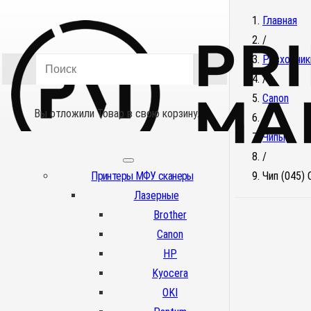
Главная
/
Расходник
/
Canon
Вы отложили
Товар
в свою корзину.
/
Чипы
/
Принтеры МФУ сканеры
Чип (045)
Лазерные
Brother
Canon
HP
Kyocera
OKI