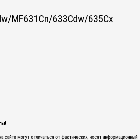
3Cdw/MF631Cn/633Cdw/635Cx
ты!
 на сайте могут отличаться от фактических, носят информационный