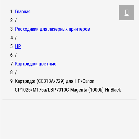
Главная
/
Расходники для лазерных принтеров
/
HP
/
Картриджи цветные
/
Картридж (CE313A/729) для HP/Canon
CP1025/M175a/LBP7010C Magenta (1000k) Hi-Black