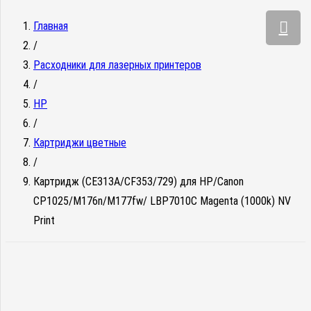
Главная
/
Расходники для лазерных принтеров
/
HP
/
Картриджи цветные
/
Картридж (CE313A/CF353/729) для HP/Canon
CP1025/M176n/M177fw/ LBP7010C Magenta (1000k) NV
Print