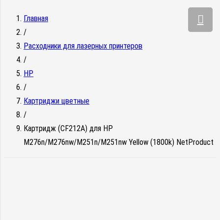
Главная
/
Расходники для лазерных принтеров
/
HP
/
Картриджи цветные
/
Картридж (CF212A) для HP
M276n/M276nw/M251n/M251nw Yellow (1800k) NetProduct