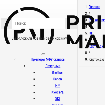
Главная
/
Расходник
/
HP
Вы отложили
Товар
в свою корзину.
/
Картридж
/
Принтеры МФУ сканеры
Картридж 
Лазерные
Brother
Canon
HP
Kyocera
OKI