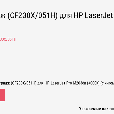
ж (CF230X/051H) для HP LaserJet P
30X/051H
ридж (CF230X/051H) для HP LaserJet Pro M203dn (4000k) (с чипом)
Уважаемые клиен