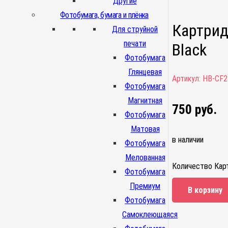
Другие
Фотобумага, бумага и плёнка
Картрид
Для струйной
печати
Black
Фотобумага
Глянцевая
Артикул:
HB-CF2
Фотобумага
Магнитная
750
руб.
Фотобумага
Матовая
в наличии
Фотобумага
Мелованная
Количество Карт
Фотобумага
Премиум
В корзину
Фотобумага
Самоклеющаяся