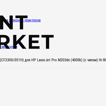
и для лазерных принтеров
и монохром
(CF230X/051H) для HP LaserJet Pro M203dn (4000k) (с чипом) Hi-Bl