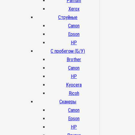
Pantum
Xerox
Струйные
Canon
Epson
HP
С пробегом (Б/У)
Brother
Canon
HP
Kyocera
Ricoh
Сканеры
Canon
Epson
HP