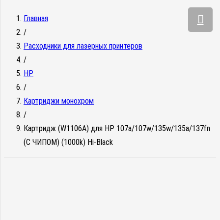
Главная
/
Расходники для лазерных принтеров
/
HP
/
Картриджи монохром
/
Картридж (W1106A) для HP 107a/107w/135w/135a/137fn
(С ЧИПОМ) (1000k) Hi-Black