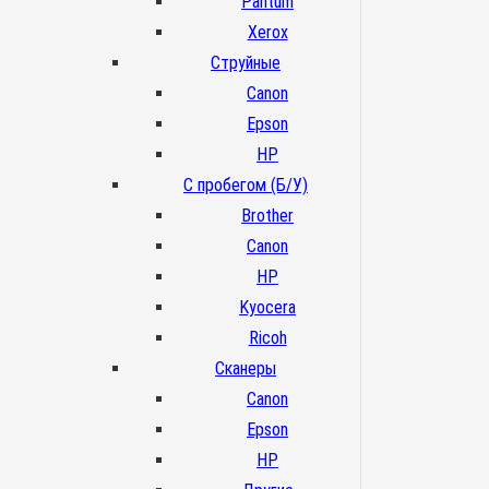
Pantum
Xerox
Струйные
Canon
Epson
HP
С пробегом (Б/У)
Brother
Canon
HP
Kyocera
Ricoh
Сканеры
Canon
Epson
HP