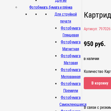
Другие
Фотобумага, бумага и плёнка
Картрид
Для струйной
печати
Фотобумага
Артикул:
797026
Глянцевая
Фотобумага
950
руб.
Магнитная
Фотобумага
в наличии
Матовая
Фотобумага
Количество Карт
Мелованная
В корзину
Фотобумага
Премиум
Фотобумага
Самоклеющаяся
В связи с резки