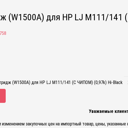
ж (W1500A) для HP LJ M111/141 (С
758
ридж (W1500A) для HP LJ M111/141 (С ЧИПОМ) (0,97k) Hi-Black
Уважаемые клиен
м изменением закупочных цен на импортный товар, цены, указанные