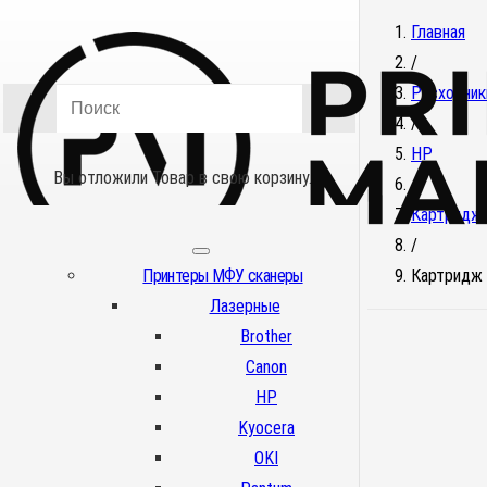
Главная
/
Расходник
/
HP
Вы отложили
Товар
в свою корзину.
/
Картридж
/
Принтеры МФУ сканеры
Картридж 
Лазерные
Brother
Canon
HP
Kyocera
OKI