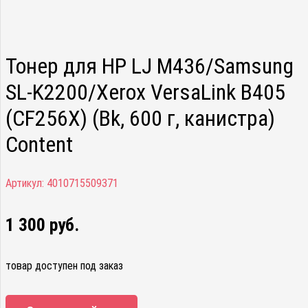
Тонер для HP LJ M436/Samsung
SL-K2200/Xerox VersaLink B405
(CF256X) (Bk, 600 г, канистра)
Content
Артикул:
4010715509371
1 300
руб.
товар доступен под заказ