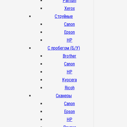
Pantum
Xerox
Струйные
Canon
Epson
HP
С пробегом (Б/У)
Brother
Canon
HP
Kyocera
Ricoh
Сканеры
Canon
Epson
HP