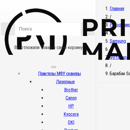
Главная
/
Расходник
/
Samsung
Вы отложили
Товар
в свою корзину.
/
Фотобара
/
Принтеры МФУ сканеры
Барабан S
Лазерные
Brother
Canon
HP
Kyocera
OKI