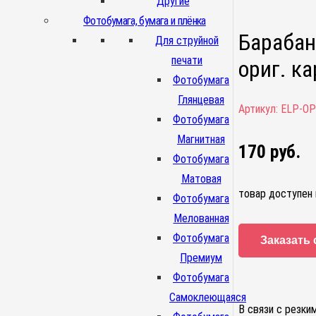
Другие
Фотобумага, бумага и плёнка
Барабан
Для струйной
печати
ориг. к
Фотобумага
Глянцевая
Артикул:
ELP-OP
Фотобумага
Магнитная
170
руб.
Фотобумага
Матовая
товар доступен 
Фотобумага
Мелованная
Фотобумага
Заказать 
Премиум
Фотобумага
Самоклеющаяся
В связи с резки