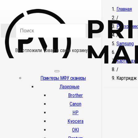
Главная
/
Расходник
/
Samsung
Вы отложили
Товар
в свою корзину.
/
Картридж
/
Принтеры МФУ сканеры
Картридж 
Лазерные
Brother
Canon
HP
Kyocera
OKI