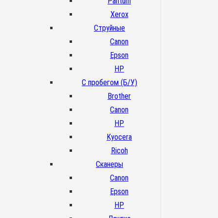
Pantum
Xerox
Струйные
Canon
Epson
HP
С пробегом (Б/У)
Brother
Canon
HP
Kyocera
Ricoh
Сканеры
Canon
Epson
HP