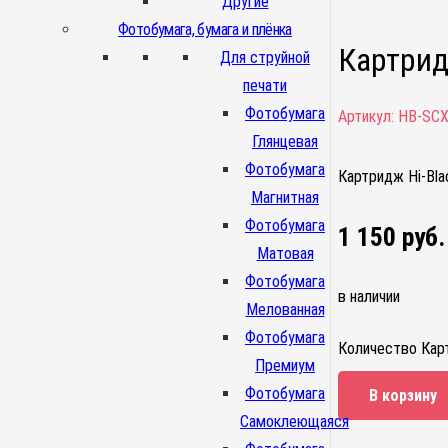
Другие
Фотобумага, бумага и плёнка
Картрид
Для струйной
печати
Фотобумага
Артикул:
HB-SCX
Глянцевая
Фотобумага
Картридж Hi-Bl
Магнитная
Фотобумага
1 150
руб.
Матовая
Фотобумага
в наличии
Мелованная
Фотобумага
Количество Кар
Премиум
Фотобумага
В корзину
Самоклеющаяся