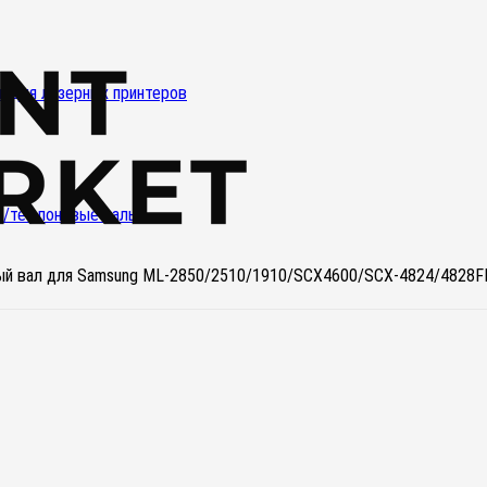
и для лазерных принтеров
е/тефлоновые валы
й вал для Samsung ML-2850/2510/1910/SCX4600/SCX-4824/4828FN