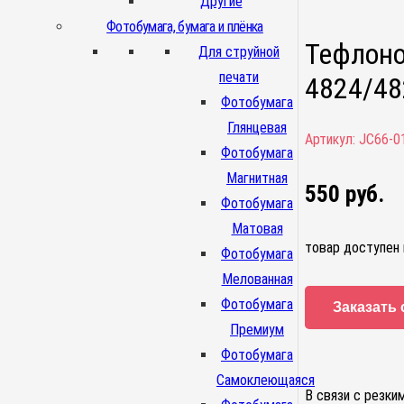
Другие
Фотобумага, бумага и плёнка
Тефлоно
Для струйной
печати
4824/48
Фотобумага
Глянцевая
Артикул:
JC66-0
Фотобумага
Магнитная
550
руб.
Фотобумага
Матовая
товар доступен 
Фотобумага
Мелованная
Фотобумага
Заказать 
Премиум
Фотобумага
Самоклеющаяся
В связи с резки