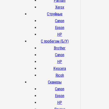
Pantum
Xerox
Струйные
Canon
Epson
HP
С пробегом (Б/У)
Brother
Canon
HP
Kyocera
Ricoh
Сканеры
Canon
Epson
HP