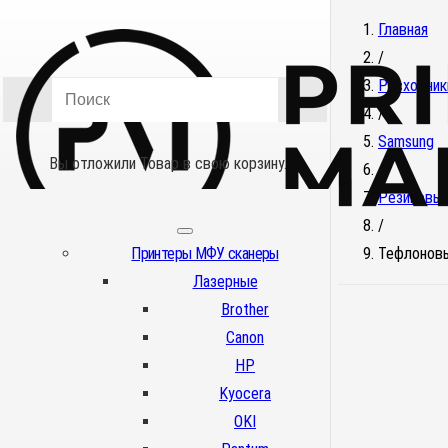
Главная
/
Расходник
/
Samsung
Вы отложили
Товар
в свою корзину.
/
Резиновы
/
Принтеры МФУ сканеры
Тефлоновы
Лазерные
Brother
Canon
HP
Kyocera
OKI