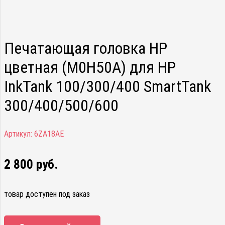
Печатающая головка HP
цветная (M0H50A) для HP
InkTank 100/300/400 SmartTank
300/400/500/600
Артикул:
6ZA18AE
2 800
руб.
товар доступен под заказ