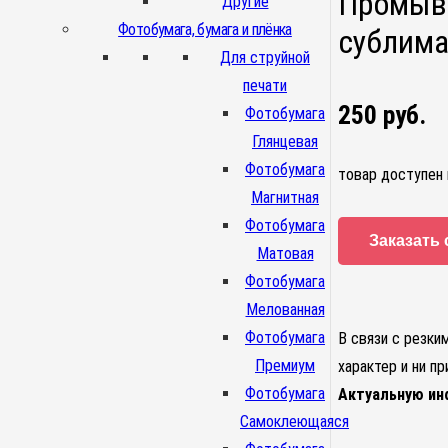
Промыво
Другие
Фотобумага, бумага и плёнка
сублима
Для струйной
печати
250
руб.
Фотобумага
Глянцевая
Фотобумага
товар доступен 
Магнитная
Фотобумага
Заказать 
Матовая
Фотобумага
Мелованная
Фотобумага
В связи с резки
Премиум
характер и ни п
Фотобумага
Актуальную ин
Самоклеющаяся