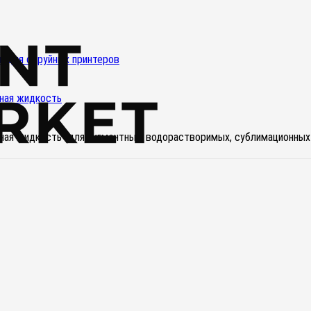
и для струйных принтеров
ная жидкость
ая жидкость (для пигментных, водорастворимых, сублимационных 