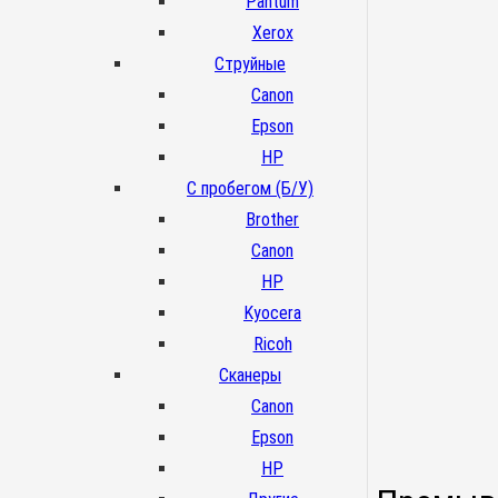
Pantum
Xerox
Струйные
Canon
Epson
HP
С пробегом (Б/У)
Brother
Canon
HP
Kyocera
Ricoh
Сканеры
Canon
Epson
HP