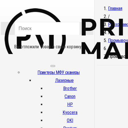
Главная
/
Расходник
/
Промывоч
Вы отложили
Товар
в свою корзину.
/
Промывочн
Принтеры МФУ сканеры
Лазерные
Brother
Canon
HP
Kyocera
OKI